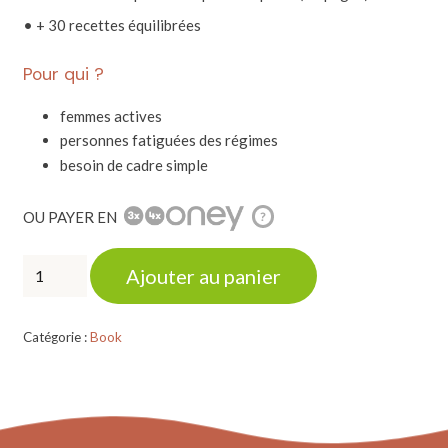
• + 30 recettes équilibrées
Pour qui ?
femmes actives
personnes fatiguées des régimes
besoin de cadre simple
OU PAYER EN
?
quantité
Ajouter au panier
de
PERTE
DE
POIDS
Catégorie :
Book