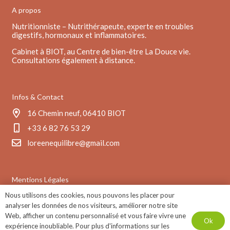
A propos
Nutritionniste – Nutrithérapeute, experte en troubles
digestifs, hormonaux et inflammatoires.
Cabinet à BIOT, au Centre de bien-être La Douce vie.
Consultations également à distance.
Infos & Contact
16 Chemin neuf, 06410 BIOT
+33 6 82 76 53 29
loreenequilibre@gmail.com
Mentions Légales
Nous utilisons des cookies, nous pouvons les placer pour
CGV
analyser les données de nos visiteurs, améliorer notre site
Mentions légales
Web, afficher un contenu personnalisé et vous faire vivre une
Ok
Mon compte
expérience inoubliable. Pour plus d'informations sur les