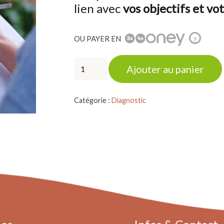
lien avec
vos objectifs et v
OU PAYER EN
?
quantité
Ajouter au panier
de
CONSULTATIONS
Catégorie :
Diagnostic
EXPERTES