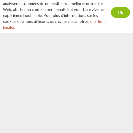
analyser les données de nos visiteurs, améliorer notre site
Web, afficher un contenu personnalisé et vous faire vivre une
Ok
expérience inoubliable. Pour plus d'informations sur les
cookies que nous utilisons, ouvrez les paramètres.
mentions
légales
A propos
Nutritionniste – Nutrithérapeute, experte en troubles
digestifs, hormonaux et inflammatoires.
Cabinet à BIOT, au Centre de bien-être La Douce vie.
Consultations également à distance.
Infos & Contact
16 Chemin neuf, 06410 BIOT
+33 6 82 76 53 29
loreenequilibre@gmail.com