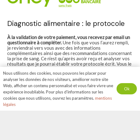
Diagnostic alimentaire : le protocole
À la validation de votre paiement, vous recevez par email un
questionnaire à compléter.
Une fois que vous l’aurez rempli,
je reviendrai vers vous avec des informations
complémentaires ainsi que des recommandations concernant
la prise de sang. Ce n’est qu’après avoir reçu et analyser vos
résultats que je pourrai établir votre protocole écrit. Vous le
recevez dans un délai de 6 jours ouvrés.
Nous utilisons des cookies, nous pouvons les placer pour
Si vous avez des questions concernant le protocole santé,
analyser les données de nos visiteurs, améliorer notre site
n’hésitez pas à me contacter pour un entretien téléphonique
Web, afficher un contenu personnalisé et vous faire vivre une
Ok
afin d’en discuter.
expérience inoubliable. Pour plus d'informations sur les
cookies que nous utilisons, ouvrez les paramètres.
mentions
légales